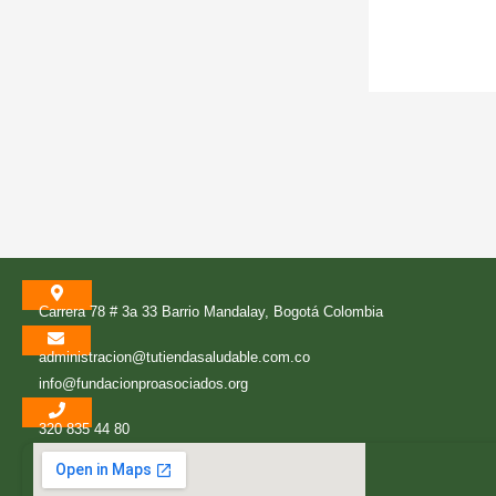
Carrera 78 # 3a 33 Barrio Mandalay, Bogotá Colombia
administracion@tutiendasaludable.com.co
info@fundacionproasociados.org
320 835 44 80