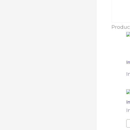
Produc
I
I
I
I