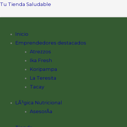
Ir
Tu Tienda Saludable
al
contenido
Inicio
Emprendedores destacados
Atrezzos
Ika Fresh
Koripampa
La Teresita
Tacay
LÃ³gica Nutricional
AsesorÃ­a