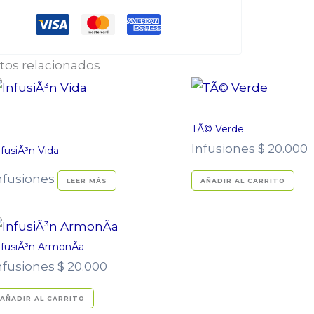
tos relacionados
TÃ© Verde
Infusiones
$
20.000
nfusiÃ³n Vida
nfusiones
LEER MÁS
AÑADIR AL CARRITO
nfusiÃ³n ArmonÃ­a
nfusiones
$
20.000
AÑADIR AL CARRITO