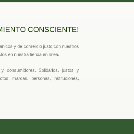
o
r
k
a
m
MIENTO CONSCIENTE!
gánicos y de comercio justo con nuestros
tos en nuestra tienda en línea.
y consumidores. Solidarios, justos y
tos, marcas, personas, instituciones,