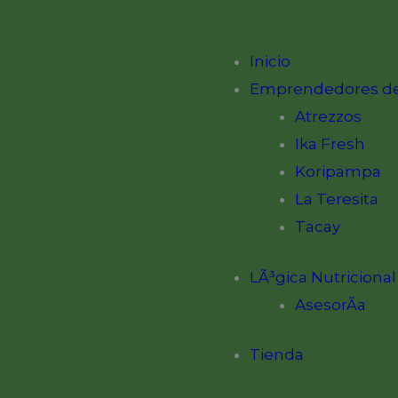
Inicio
Emprendedores de
Atrezzos
Ika Fresh
Koripampa
La Teresita
Tacay
LÃ³gica Nutricional
AsesorÃ­a
Tienda