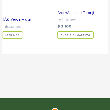
AromÃ¡tica de Toronjil
TÃ© Verde Frutal
Infusiones
$
3.100
Infusiones
LEER MÁS
AÑADIR AL CARRITO