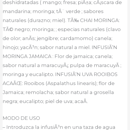
deshidratadas ( mango; fresa; piÃ±a; cÃ¡scara de
mandarina; moringa; tÃ¨ verde ; sabores
naturales (durazno; miel). TÃ‰ CHAI MORINGA:
TÃ© negro; moringa; ; especias naturales (clavo
de olor; anÃ­s; jengibre; cardamomo) canela;
hinojo; yacÃ³n; sabor natural a miel. INFUSIÃ’N
MORINGA JAMAICA : Flor de jamaica; canela;
sabor natural a maracuyÃ¡; pulpa de maracuyÃ ;
moringa y eucalipto. INFUSIÃ’N UVA ROOIBOS
ACAÃŒ: Rooibos (Aspalathus linearis); flor de
Jamaica; remolacha; sabor natural a grosella
negra; eucalipto; piel de uva; acaÃ­.
MODO DE USO
– Introduzca la infusiÃ³n en una taza de agua