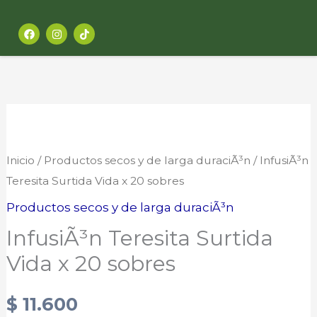
Ir
F
I
al
a
n
c
s
contenido
e
t
b
a
o
g
o
r
k
a
m
InfusiÃ³n
Teresita
Surtida
Inicio
/
Productos secos y de larga duraciÃ³n
/ InfusiÃ³n
Vida
Teresita Surtida Vida x 20 sobres
x
Productos secos y de larga duraciÃ³n
20
InfusiÃ³n Teresita Surtida
sobres
Vida x 20 sobres
cantidad
$
11.600