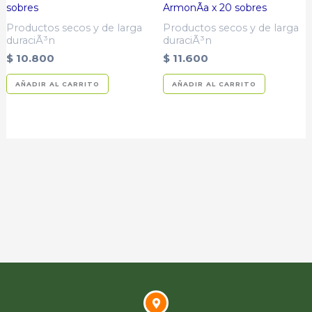
sobres
ArmonÃ­a x 20 sobres
Productos secos y de larga
Productos secos y de larga
duraciÃ³n
duraciÃ³n
$
10.800
$
11.600
AÑADIR AL CARRITO
AÑADIR AL CARRITO