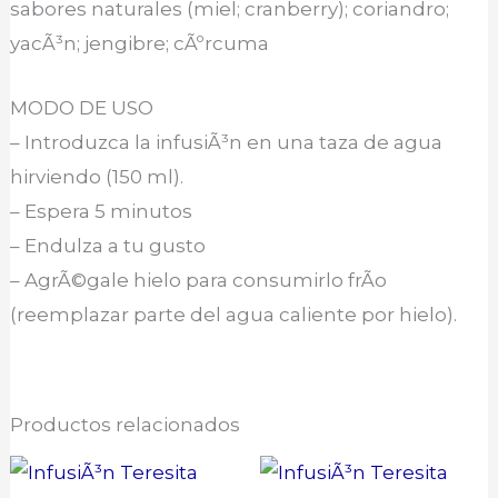
sabores naturales (miel; cranberry); coriandro;
yacÃ³n; jengibre; cÃºrcuma
MODO DE USO
– Introduzca la infusiÃ³n en una taza de agua
hirviendo (150 ml).
– Espera 5 minutos
– Endulza a tu gusto
– AgrÃ©gale hielo para consumirlo frÃ­o
(reemplazar parte del agua caliente por hielo).
Productos relacionados