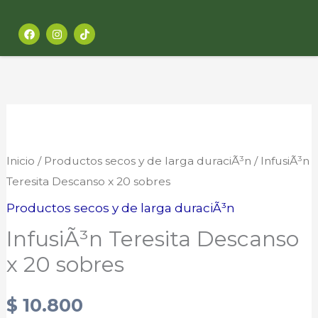
Ir
F
I
al
a
n
c
s
contenido
e
t
b
a
o
g
o
r
k
a
m
InfusiÃ³n
Teresita
Descanso
Inicio
/
Productos secos y de larga duraciÃ³n
/ InfusiÃ³n
x
Teresita Descanso x 20 sobres
20
Productos secos y de larga duraciÃ³n
sobres
InfusiÃ³n Teresita Descanso
cantidad
x 20 sobres
$
10.800