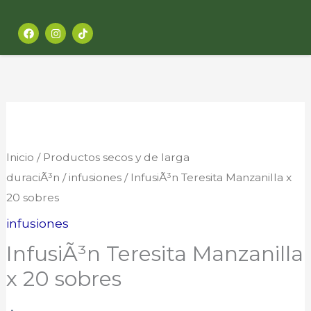
Ir
F
I
al
a
n
c
s
contenido
e
t
b
a
o
g
o
r
k
a
m
InfusiÃ³n
Teresita
Manzanilla
Inicio
/
Productos secos y de larga
x
duraciÃ³n
/
infusiones
/ InfusiÃ³n Teresita Manzanilla x
20
20 sobres
sobres
infusiones
cantidad
InfusiÃ³n Teresita Manzanilla
x 20 sobres