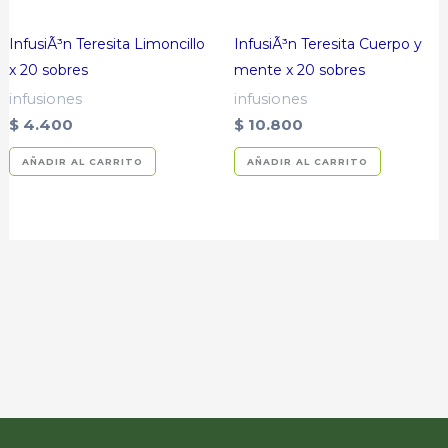
InfusiÃ³n Teresita Limoncillo
InfusiÃ³n Teresita Cuerpo y
x 20 sobres
mente x 20 sobres
infusiones
infusiones
$
4.400
$
10.800
AÑADIR AL CARRITO
AÑADIR AL CARRITO