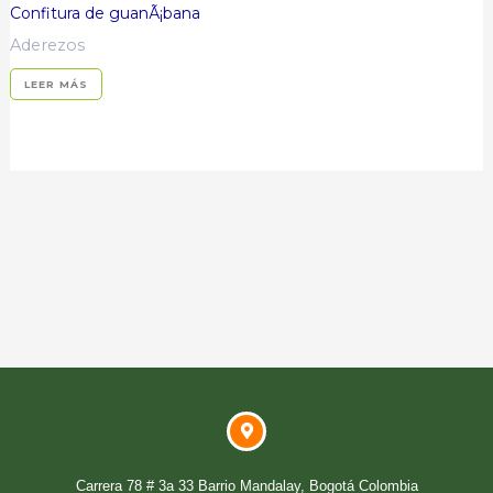
Confitura de guanÃ¡bana
Aderezos
LEER MÁS
Carrera 78 # 3a 33 Barrio Mandalay, Bogotá Colombia