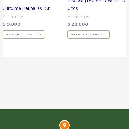
Biococa (TÃ© de Coca) x 100
Curcuma Harina 100 Gr.
Unds
Alimentos
Alimentos
$
9.000
$
28.000
AÑADIR AL CARRITO
AÑADIR AL CARRITO